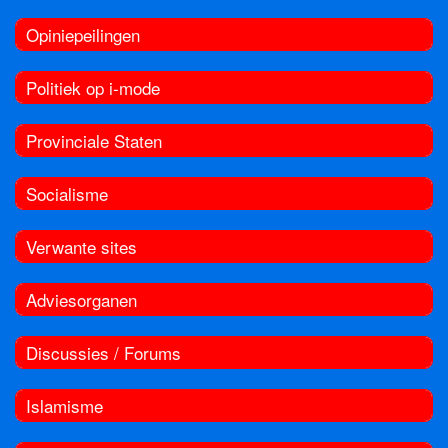
Opiniepeilingen
Politiek op i-mode
Provinciale Staten
Socialisme
Verwante sites
Adviesorganen
Discussies / Forums
Islamisme