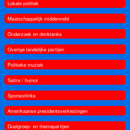
Lokale politiek
Maatschappelijk middenveld
Onderzoek en denktanks
Overige landelijke partijen
Politieke muziek
Satire / humor
Sponsorlinks
Amerikaanse presidentsverkiezingen
Doelgroep- en themapartijen