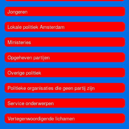
Jongeren
Lokale politiek Amsterdam
Ministeries
Opgeheven partijen
Overige politiek
Politieke organisaties die geen partij zijn
Service onderwerpen
Vertegenwoordigende lichamen